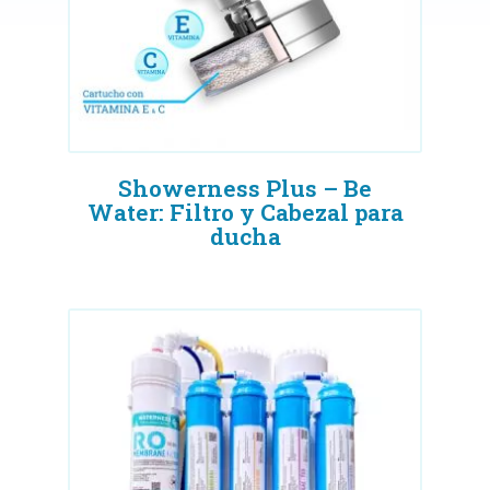
Manual de instalación Waterness
Mi cuenta
Nuestro producto
Nuestro propósito
Showerness Plus – Be
Water: Filtro y Cabezal para
Quiénes somos
ducha
Showerness
Términos y condiciones
Tienda
Visita Bomberos La Molina Nº 96
Waterbuddy