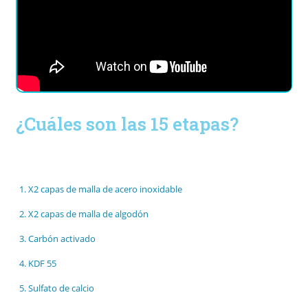
¿Cuáles son las 15 etapas?
X2 capas de malla de acero inoxidable
X2 capas de malla de algodón
Carbón activado
KDF 55
Sulfato de calcio