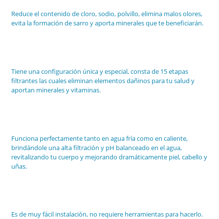
Reduce el contenido de cloro, sodio, polvillo, elimina malos olores,
Manual de instalación Waterness
evita la formación de sarro y aporta minerales que te beneficiarán.
Mi cuenta
Nuestro producto
Tiene una configuración única y especial, consta de 15 etapas
filtrantes las cuales eliminan elementos dañinos para tu salud y
Nuestro propósito
aportan minerales y vitaminas.
Quiénes somos
Showerness
Funciona perfectamente tanto en agua fría como en caliente,
Términos y condiciones
brindándole una alta filtración y pH balanceado en el agua,
revitalizando tu cuerpo y mejorando dramáticamente piel, cabello y
Tienda
uñas.
Visita Bomberos La Molina Nº 96
Waterbuddy
Es de muy fácil instalación, no requiere herramientas para hacerlo.