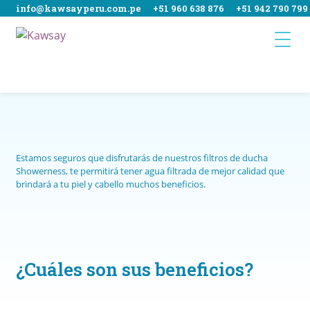
info@kawsayperu.com.pe
+51 960 638 876
+51 942 790 799
Ir
Ir
a
al
la
contenido
navegación
Inicio
404
Estamos seguros que disfrutarás de nuestros filtros de ducha
Carrito
Showerness, te permitirá tener agua filtrada de mejor calidad que
brindará a tu piel y cabello muchos beneficios.
Contácto
Evento en Lobitos
Finalizar compra
¿Cuáles son sus beneficios?
Home
Mantenimiento Waterness Bomberos La Molina 96