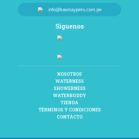
info@kawsayperu.com.pe
Manual de instalación Waterness
Síguenos
Mi cuenta
Nuestro producto
Nuestro propósito
Quiénes somos
NOSOTROS
Showerness
WATERNESS
SHOWERNESS
Términos y condiciones
WATERBUDDY
TIENDA
Tienda
TÉRMINOS Y CONDICIONES
Visita Bomberos La Molina Nº 96
CONTÁCTO
Waterbuddy