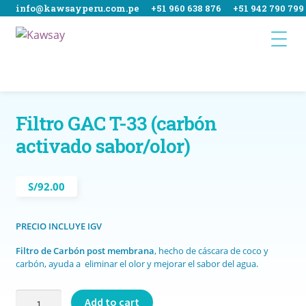
info@kawsayperu.com.pe
+51 960 638 876
+51 942 790 799
Ir
Ir
a
al
la
contenido
navegación
Inicio
Filtro GAC T-33 (carbón
404
activado sabor/olor)
Carrito
S/
92.00
Contácto
Evento en Lobitos
PRECIO INCLUYE IGV
Finalizar compra
Filtro de Carbón post membrana
, hecho de cáscara de coco y
carbón, ayuda a eliminar el olor y mejorar el sabor del agua.
Home
Filtro
Add to cart
Mantenimiento Waterness Bomberos La Molina 96