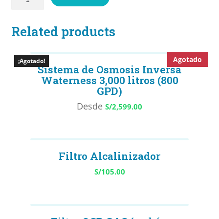
GAC
T-
Manual de instalación Waterness
Related products
33
Mi cuenta
(carbón
activado
Agotado
Nuestro producto
¡Agotado!
sabor/olor)
Sistema de Osmosis Inversa
Waterness 3,000 litros (800
quantity
Nuestro propósito
GPD)
Quiénes somos
Desde
S/
2,599.00
Showerness
Términos y condiciones
Filtro Alcalinizador
Tienda
S/
105.00
Visita Bomberos La Molina Nº 96
Waterbuddy