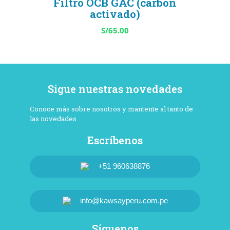
Filtro OCB GAC (carbón
Waterness
activado)
S/
65.00
Sigue nuestras novedades
Conoce más sobre nosotros y mantente al tanto de
las novedades
Escríbenos
+51 960638876
info@kawsayperu.com.pe
Síguenos